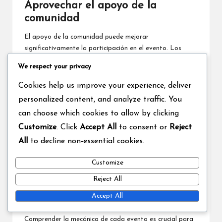
Aprovechar el apoyo de la
comunidad
El apoyo de la comunidad puede mejorar
significativamente la participación en el evento. Los
jugadores deben participar en foros, grupos de redes
We respect your privacy
sociales o chats dentro del juego para compartir
consejos y estrategias. Aprender de las experiencias de
Cookies help us improve your experience, deliver
otros puede proporcionar valiosos conocimientos sobre
personalized content, and analyze traffic. You
la participación efectiva.
can choose which cookies to allow by clicking
Participar en eventos comunitarios también puede
Customize
. Click
Accept All
to consent or
Reject
fomentar un sentido de camaradería y motivar a los
All
to decline non-essential cookies.
jugadores a mantenerse activos. Compartir logros y
hitos puede alentar a otros a contribuir más al evento,
Customize
beneficiando a todo el equipo.
Reject All
Comprender la mecánica del
Accept All
evento
Comprender la mecánica de cada evento es crucial para