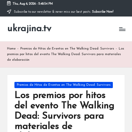
Thu, Aug 6, 2026
-
11:48:55 PM
Subscribe to our newsletter & never miss our best posts.
Subscribe Now!
Skip
to
ukrajina.tv
content
Home
-
Premios de Hitos de Eventos en The Walking Dead: Survivors
-
Los
premios por hitos del evento The Walking Dead: Survivors para materiales
de elaboración
Posted
Premios de Hitos de Eventos en The Walking Dead: Survivors
in
Los premios por hitos
del evento The Walking
Dead: Survivors para
materiales de